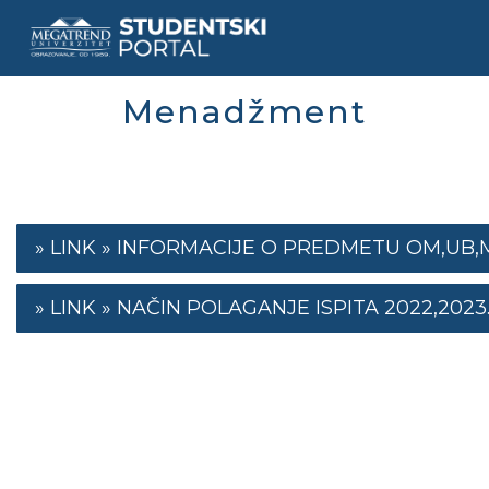
Skip
to
main
content
Menadžment
INFORMACIJE O PREDMETU OM,UB,M 202
NAČIN POLAGANJE ISPITA 2022,2023.