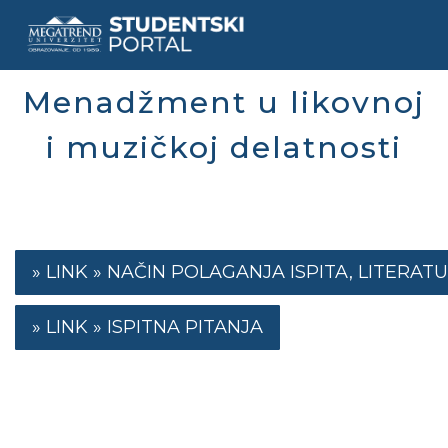
Skip
to
main
content
Menadžment u likovnoj
i muzičkoj delatnosti
NAČIN POLAGANJA ISPITA, LITERATU
ISPITNA PITANJA