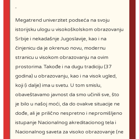
equipment design, Container
design for foodstuffs, Design of
Megatrend univerzitet podseća na svoju
toys and equipment for children
istorijsku ulogu u visokoškolskom obrazovanju
and babies, Medical equipment
Srbije i nekadašnje Jugoslavije, kao i na
design, Home Appliance Design,
činjenicu da je okrenuo novu, modernu
Pets equipment design, Video game
stranicu u visokom obrazovanju na ovim
design, Design of character,
prostorima. Takođe i na dugu tradiciju (37
vehicles and techniques for the film
godina) u obrazovanju, kao i na visok ugled,
industry, Interior design, Packaging
koji (i dalje) ima u svetu. U tom smislu,
design, Production of 3D CAM –
obaveštavamo javnost da smo učinili sve, što
CAD models, Prototype and
je bilo u našoj moći, da do ovakve situacije ne
models design, Creation of
dođe, ali je prilično nespretno i nepromišljeno
presentation drawings
istupanje Nacionalnog akreditacionog tela i
Nacionalnog saveta za visoko obrazovanje (ne