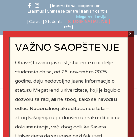
| International cooperation
|
Erasmus
| Chineese centre
| Iranian centre |
| Career |
Students
Info |
×
VAŽNO SAOPŠTENJE
Obaveštavamo javnost, studente i roditelje
studenata da se, od 26. novembra 2025.
godine, daju nedovoljno jasne informacije o
statusu Megatrend univerziteta, koji je izgubio
dozvolu za rad, ali ne zbog, kako se navodi u
odluci Nacionalnog akreditacionog tela –
FUD Industrial
zbog kašnjenja u podnošenju reakreditacione
Design
dokumentacije, već zbog odluke Saveta
Univerziteta da se ugase neki fakulteti