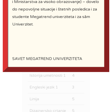
i Ministarstva za visoko obrazovanje) – dovelo
do nepovoljne situacije i štetnih posledica i za
studente Megatrend univerziteta i za sâm
Univerzitet.
Prva godina
SAVET MEGATREND UNIVERZITETA
Predmet
ESPB
Istorija umetnosti 1
4
Engleski jezik 1
3
Linija
5
Dizajnersko crtanje
5