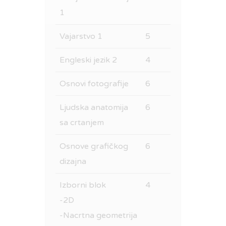
1
Vajarstvo 1
5
Engleski jezik 2
4
Osnovi fotografije
6
Ljudska anatomija
6
sa crtanjem
Osnove grafičkog
6
dizajna
Izborni blok
4
-2D
-Nacrtna geometrija