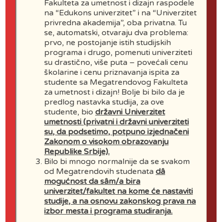
Fakulteta za umetnost i dizajn raspodele
its final realization.
na “Edukons univerzitet” i na “Univerzitet
privredna akademija”, oba privatna. Tu
se, automatski, otvaraju dva problema:
prvo, ne postojanje istih studijskih
Product design
programa i drugo, pomenuti univerziteti
su drastično, više puta – povećali cenu
Professors: Prof. Milan Jovanović
školarine i cenu priznavanja ispita za
studente sa Megatrendovog Fakulteta
za umetnost i dizajn! Bolje bi bilo da je
Award title:
Bachelor in Applied
predlog nastavka studija, za ove
Arts
studente, bio
državni Univerzitet
umetnosti (privatni i državni univerziteti
su, da podsetimo, potpuno izjednačeni
Employment opportunities:
Zakonom o visokom obrazovanju
Transport design, Design of
Republike Srbije).
Bilo bi mnogo normalnije da se svakom
electronic devices, Sport design,
od Megatrendovih studenata
dâ
Tools and machines design,
mogućnost da sâm/a bira
univerzitet/fakultet na kome će nastaviti
Nautical design, Watches and
studije, a na osnovu zakonskog prava na
jewelry design, Lighting fixtures
izbor mesta i programa studiranja.
design, Furniture design, Computer