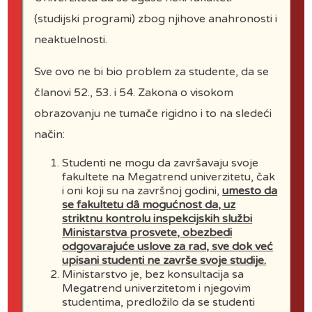
(studijski programi) zbog njihove anahronosti i
On the Industrial Design Module
neaktuelnosti.
students actively work on the
adoption of new knowledge and
Sve ovo ne bi bio problem za studente, da se
techniques for product design
članovi 52., 53. i 54. Zakona o visokom
during the four years of study. The
obrazovanju ne tumače rigidno i to na sledeći
program is adapted to modern
način:
methods of education and is fully
Studenti ne mogu da završavaju svoje
compatible with both academic and
fakultete na Megatrend univerzitetu, čak
i oni koji su na završnoj godini,
umesto da
production standards. The Faculty
se fakultetu dâ mogućnost da, uz
has the suitable latest generation
striktnu kontrolu inspekcijskih službi
Ministarstva prosvete, obezbedi
software and a well-equipped
odgovarajuće uslove za rad, sve dok već
workshop, where students can
upisani studenti ne završe svoje studije.
Ministarstvo je, bez konsultacija sa
fully experience the process of
Megatrend univerzitetom i njegovim
product creation from the idea to
studentima, predložilo da se studenti