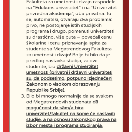
Fakulteta za umetnost i dizajn raspodele
(1942 – 2021)
na “Edukons univerzitet” i na “Univerzitet
privredna akademija”, oba privatna. Tu
se, automatski, otvaraju dva problema:
prvo, ne postojanje istih studijskih
programa i drugo, pomenuti univerziteti
su drastično, više puta – povećali cenu
školarine i cenu priznavanja ispita za
studente sa Megatrendovog Fakulteta
za umetnost i dizajn! Bolje bi bilo da je
predlog nastavka studija, za ove
studente, bio
državni Univerzitet
Božin Jovanović
umetnosti (privatni i državni univerziteti
(1920 – 2011)
su, da podsetimo, potpuno izjednačeni
Zakonom o visokom obrazovanju
Republike Srbije).
Bilo bi mnogo normalnije da se svakom
od Megatrendovih studenata
dâ
mogućnost da sâm/a bira
univerzitet/fakultet na kome će nastaviti
studije, a na osnovu zakonskog prava na
izbor mesta i programa studiranja.