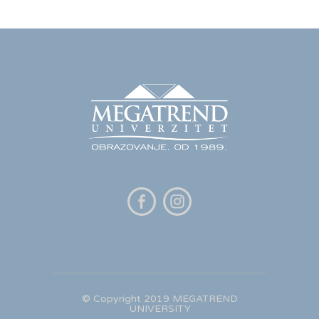
©
Copyright
2
019 MEGATREND
UNIVERSITY