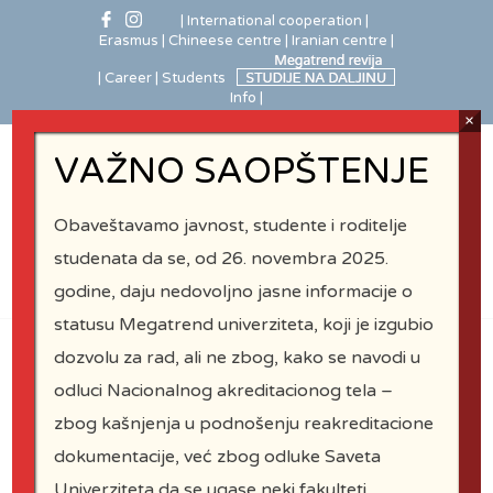
| International cooperation
|
Erasmus
| Chineese centre
| Iranian centre |
| Career |
Students
Info |
×
VAŽNO SAOPŠTENJE
Obaveštavamo javnost, studente i roditelje
studenata da se, od 26. novembra 2025.
godine, daju nedovoljno jasne informacije o
statusu Megatrend univerziteta, koji je izgubio
dozvolu za rad, ali ne zbog, kako se navodi u
odluci Nacionalnog akreditacionog tela –
Distinguished
zbog kašnjenja u podnošenju reakreditacione
Professors
dokumentacije, već zbog odluke Saveta
Univerziteta da se ugase neki fakulteti