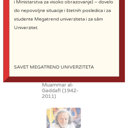
i Ministarstva za visoko obrazovanje) – dovelo
do nepovoljne situacije i štetnih posledica i za
studente Megatrend univerziteta i za sâm
Caroline Campbell
Univerzitet.
SAVET MEGATREND UNIVERZITETA
Muammar al-
Gaddafi (1942-
2011)