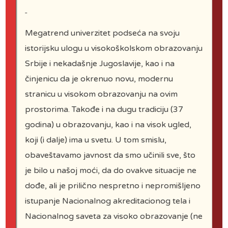
Woodrow W.
Clark II
Megatrend univerzitet podseća na svoju
istorijsku ulogu u visokoškolskom obrazovanju
Srbije i nekadašnje Jugoslavije, kao i na
činjenicu da je okrenuo novu, modernu
stranicu u visokom obrazovanju na ovim
prostorima. Takođe i na dugu tradiciju (37
godina) u obrazovanju, kao i na visok ugled,
koji (i dalje) ima u svetu. U tom smislu,
Kiichiro
Hasegawa
obaveštavamo javnost da smo učinili sve, što
je bilo u našoj moći, da do ovakve situacije ne
dođe, ali je prilično nespretno i nepromišljeno
istupanje Nacionalnog akreditacionog tela i
Nacionalnog saveta za visoko obrazovanje (ne