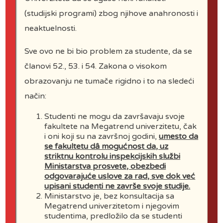
(studijski programi) zbog njihove anahronosti i
neaktuelnosti.
Sve ovo ne bi bio problem za studente, da se
članovi 52., 53. i 54. Zakona o visokom
obrazovanju ne tumače rigidno i to na sledeći
način:
Pierre Cardin
(1922-2020)
Studenti ne mogu da završavaju svoje
fakultete na Megatrend univerzitetu, čak
i oni koji su na završnoj godini,
umesto da
se fakultetu dâ mogućnost da, uz
striktnu kontrolu inspekcijskih službi
Ministarstva prosvete, obezbedi
odgovarajuće uslove za rad, sve dok već
upisani studenti ne završe svoje studije.
Ministarstvo je, bez konsultacija sa
Megatrend univerzitetom i njegovim
studentima, predložilo da se studenti
Milutin Mrkonjić