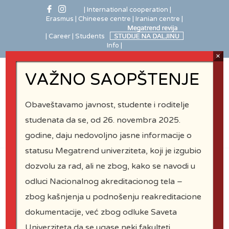
| International cooperation
|
Erasmus
| Chineese centre
| Iranian centre |
| Career |
Students
Info |
×
VAŽNO SAOPŠTENJE
Obaveštavamo javnost, studente i roditelje
studenata da se, od 26. novembra 2025.
godine, daju nedovoljno jasne informacije o
statusu Megatrend univerziteta, koji je izgubio
dozvolu za rad, ali ne zbog, kako se navodi u
odluci Nacionalnog akreditacionog tela –
zbog kašnjenja u podnošenju reakreditacione
MEGATREND
dokumentacije, već zbog odluke Saveta
Univerziteta da se ugase neki fakulteti