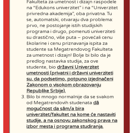
Fakulteta za umetnost i dizajn raspodele
na “Edukons univerzitet” i na “Univerzitet
privredna akademija”, oba privatna. Tu
se, automatski, otvaraju dva problema:
prvo, ne postojanje istih studijskih
programa i drugo, pomenuti univerziteti
su drastično, više puta – povećali cenu
školarine i cenu priznavanja ispita za
studente sa Megatrendovog Fakulteta
za umetnost i dizajn! Bolje bi bilo da je
predlog nastavka studija, za ove
studente, bio
državni Univerzitet
umetnosti (privatni i državni univerziteti
su, da podsetimo, potpuno izjednačeni
Zakonom o visokom obrazovanju
Republike Srbije).
Bilo bi mnogo normalnije da se svakom
Your opportunity to study
od Megatrendovih studenata
dâ
the most popular
mogućnost da sâm/a bira
programs today
univerzitet/fakultet na kome će nastaviti
studije, a na osnovu zakonskog prava na
Choose one of
12 faculties
at
izbor mesta i programa studiranja.
Megatrend University and ensure