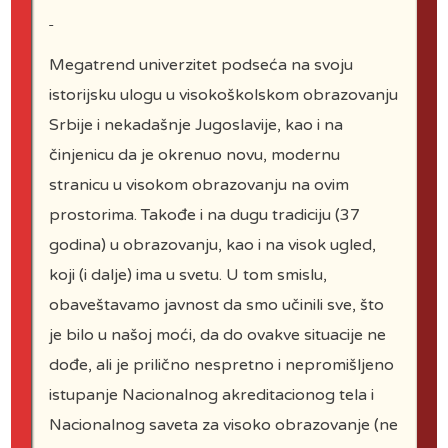
your place on the most popular
study programs.
Megatrend univerzitet podseća na svoju
istorijsku ulogu u visokoškolskom obrazovanju
Pre-registration is now under way
Srbije i nekadašnje Jugoslavije, kao i na
for the generation 2022/2023 >>
činjenicu da je okrenuo novu, modernu
stranicu u visokom obrazovanju na ovim
prostorima. Takođe i na dugu tradiciju (37
godina) u obrazovanju, kao i na visok ugled,
koji (i dalje) ima u svetu. U tom smislu,
obaveštavamo javnost da smo učinili sve, što
je bilo u našoj moći, da do ovakve situacije ne
dođe, ali je prilično nespretno i nepromišljeno
istupanje Nacionalnog akreditacionog tela i
Nacionalnog saveta za visoko obrazovanje (ne