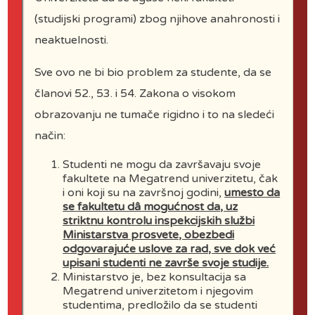
UNIVERSITY
(studijski programi) zbog njihove anahronosti i
neaktuelnosti.
Sve ovo ne bi bio problem za studente, da se
članovi 52., 53. i 54. Zakona o visokom
obrazovanju ne tumače rigidno i to na sledeći
Website Maintenance
način:
Studenti ne mogu da završavaju svoje
fakultete na Megatrend univerzitetu, čak
i oni koji su na završnoj godini,
umesto da
se fakultetu dâ mogućnost da, uz
striktnu kontrolu inspekcijskih službi
Ministarstva prosvete, obezbedi
odgovarajuće uslove za rad, sve dok već
upisani studenti ne završe svoje studije.
Ministarstvo je, bez konsultacija sa
Megatrend univerzitetom i njegovim
studentima, predložilo da se studenti