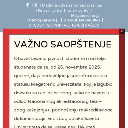
| Međunarodna saradnja
| Erasmus
| Kineski centar
| Iranski centar |
| Razvoj karijere |
STUDENTSKI PORTAL |
TEKUĆI RAČUNI
×
VAŽNO SAOPŠTENJE
Obaveštavamo javnost, studente i roditelje
studenata da se, od 26. novembra 2025.
godine, daju nedovoljno jasne informacije o
statusu Megatrend univerziteta, koji je izgubio
dozvolu za rad, ali ne zbog, kako se navodi u
odluci Nacionalnog akreditacionog tela –
FBIO – Kontakt
zbog kašnjenja u podnošenju reakreditacione
dokumentacije, već zbog odluke Saveta
Univerziteta da se ugase neki fakulteti