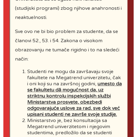
Adresa:
(studijski programi) zbog njihove anahronosti i
Bulevar maršala Tolbuhina 8,
neaktuelnosti.
11070 Novi Beograd
Srbija
Sve ovo ne bi bio problem za studente, da se
članovi 52., 53. i 54. Zakona o visokom
Tel:
+381 (11) 220 30 29
+381 (11)
,
obrazovanju ne tumače rigidno i to na sledeći
220 30 15, +381 (11) 220 30 30;
način:
E-pošta:
Studenti ne mogu da završavaju svoje
Sekretarijat:
fakultete na Megatrend univerzitetu, čak
i oni koji su na završnoj godini,
umesto da
univerzitet@megatrend.edu.rs
se fakultetu dâ mogućnost da, uz
Dekanat:
striktnu kontrolu inspekcijskih službi
Ministarstva prosvete, obezbedi
univerzitet@megatrend.edu.rs
odgovarajuće uslove za rad, sve dok već
upisani studenti ne završe svoje studije.
Dekan Fakulteta
:
Ministarstvo je, bez konsultacija sa
Prof. dr Gorica T. Cvijanović
Megatrend univerzitetom i njegovim
studentima, predložilo da se studenti
E-pošta:
cvijagor@yahoo.com