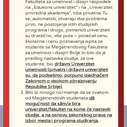
Fakulteta za umetnost i dizajn raspodele
na „Edukons univerzitet“ i na „Univerzitet
Prodekan za Osnovne akademske
privredna akademija“, oba privatna. Tu
se, automatski, otvaraju dva problema:
studije i nastavu:
prvo, ne postojanje istih studijskih
Prof. dr Žigmond Pap
programa i drugo, pomenuti univerziteti
su drastično, više puta – povećali cenu
E-pošta:
školarine i cenu priznavanja ispita za
pappzsigmond@yahoo.com
studente sa Megatrendovog Fakulteta
za umetnost i dizajn! Bolje bi bilo da je
predlog nastavka studija, za ove
Prodekan za Master akademske
studente, bio
državni Univerzitet
studije, Doktorske studije i nauku:
umetnosti (privatni i državni univerziteti
su, da podsetimo, potpuno izjednačeni
Prof. dr Slađana Savić
Zakonom o visokom obrazovanju
E-pošta:
bonita.sladja@gmail.com
Republike Srbije).
Bilo bi mnogo normalnije da se svakom
od Megatrendovih studenata
dâ
mogućnost da sâm/a bira
univerzitet/fakultet na kome će nastaviti
studije, a na osnovu zakonskog prava na
izbor mesta i programa studiranja.