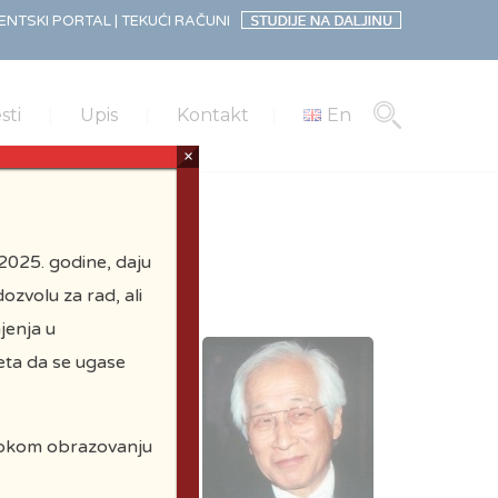
NTSKI PORTAL |
TEKUĆI RAČUNI
sti
Upis
Kontakt
En
×
2025. godine, daju
ozvolu za rad, ali
jenja u
eta da se ugase
visokom obrazovanju