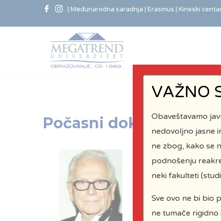
| Međunarodna saradnja
| Erasmus
| Kineski centa
VAŽNO 
Obaveštavamo javno
Počasni doktori
nedovoljno jasne in
ne zbog, kako se n
podnošenju reakre
neki fakulteti (stu
Sve ovo ne bi bio 
ne tumače rigidno i