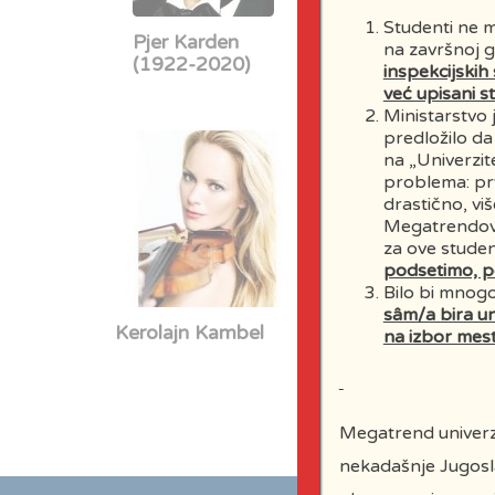
Studenti ne m
Pjer Karden
Miloš Šobajić
na završnoj g
(1922-2020)
(1945 –
inspekcijskih
2021)
već upisani st
Ministarstvo 
predložilo da
na „Univerzit
problema: prv
drastično, vi
Megatrendovog
za ove studen
podsetimo, p
Bilo bi mnog
sâm/a bira un
Kerolajn Kambel
Vudrou Klark
na izbor mest
Megatrend univerzi
nekadašnje Jugosla