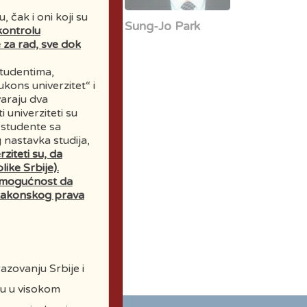
 čak i oni koji su
žon Nezbit
Sung-Jo Park
kontrolu
1929-2021)
 za rad, sve dok
studentima,
kons univerzitet“ i
varaju dva
 univerziteti su
a studente sa
 nastavka studija,
ziteti su, da
ke Srbije).
 mogućnost da
u zakonskog prava
ožin Jovanović
1920 – 2011)
azovanju Srbije i
cu u visokom