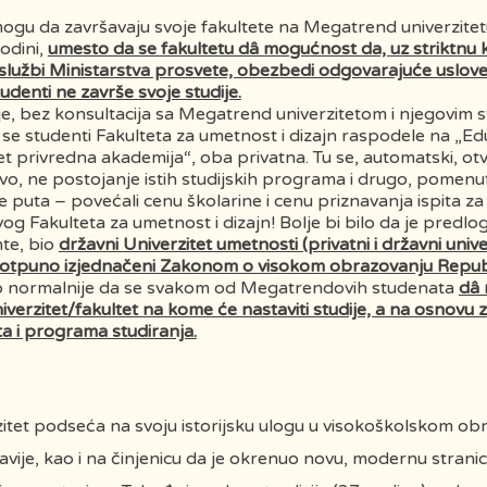
ogu da završavaju svoje fakultete na Megatrend univerzitetu,
Kičiro Hasegava
Roland Dumas
D
odini,
umesto da se fakultetu dâ mogućnost da, uz striktnu 
(
 službi Ministarstva prosvete, obezbedi odgovarajuće uslove
udenti ne završe svoje studije.
je, bez konsultacija sa Megatrend univerzitetom i njegovim 
 se studenti Fakulteta za umetnost i dizajn raspodele na „Edu
et privredna akademija“, oba privatna. Tu se, automatski, ot
o, ne postojanje istih studijskih programa i drugo, pomenuti
še puta – povećali cenu školarine i cenu priznavanja ispita z
 Fakulteta za umetnost i dizajn! Bolje bi bilo da je predlog
te, bio
državni Univerzitet umetnosti (privatni i državni univer
otpuno izjednačeni Zakonom o visokom obrazovanju Republi
o normalnije da se svakom od Megatrendovih studenata
dâ
iverzitet/fakultet na kome će nastaviti studije, a na osnov
Milutin Mrkonjić
Muamer El
B
a i programa studiranja.
(1942 – 2021)
Gadafi (1942-
(
2011)
tet podseća na svoju istorijsku ulogu u visokoškolskom obr
vije, kao i na činjenicu da je okrenuo novu, modernu strani