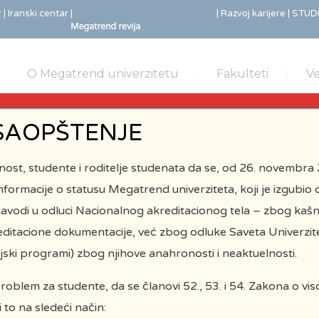
r
| Iranski centar |
| Razvoj karijere |
STUDE
O Megatrend univerzitetu
Fakulteti
Ve
SAOPŠTENJE
st, studente i roditelje studenata da se, od 26. novembra 
formacije o statusu Megatrend univerziteta, koji je izgubio d
avodi u odluci Nacionalnog akreditacionog tela – zbog kašn
ditacione dokumentacije, već zbog odluke Saveta Univerzit
dijski programi) zbog njihove anahronosti i neaktuelnosti.
problem za studente, da se članovi 52., 53. i 54. Zakona o 
 to na sledeći način: