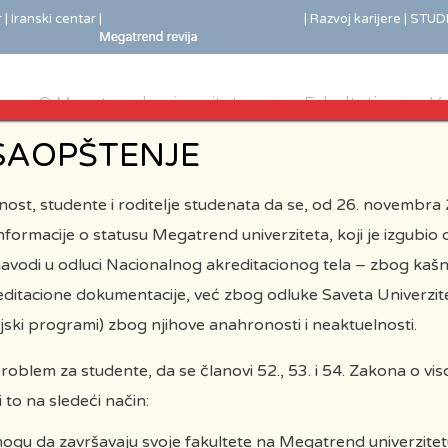
r
| Iranski centar |
| Razvoj karijere |
STUDE
O Megatrend univerzitetu
Fakulteti
Ve
SAOPŠTENJE
st, studente i roditelje studenata da se, od 26. novembra 
formacije o statusu Megatrend univerziteta, koji je izgubio d
avodi u odluci Nacionalnog akreditacionog tela – zbog kašn
ditacione dokumentacije, već zbog odluke Saveta Univerzit
dijski programi) zbog njihove anahronosti i neaktuelnosti.
problem za studente, da se članovi 52., 53. i 54. Zakona o 
 to na sledeći način:
ogu da završavaju svoje fakultete na Megatrend univerzitetu,