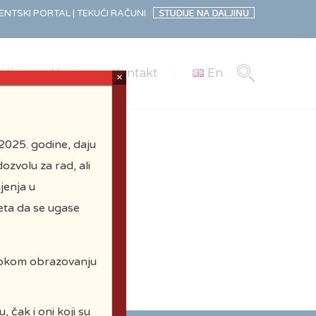
NTSKI PORTAL |
TEKUĆI RAČUNI
sti
Upis
Kontakt
En
×
2025. godine, daju
ozvolu za rad, ali
jenja u
eta da se ugase
visokom obrazovanju
 čak i oni koji su