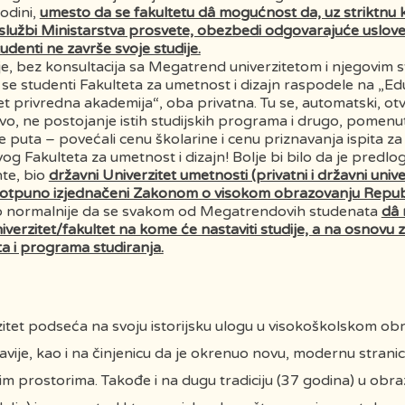
odini,
umesto da se fakultetu dâ mogućnost da, uz striktnu 
 službi Ministarstva prosvete, obezbedi odgovarajuće uslove
udenti ne završe svoje studije.
je, bez konsultacija sa Megatrend univerzitetom i njegovim 
 se studenti Fakulteta za umetnost i dizajn raspodele na „Edu
et privredna akademija“, oba privatna. Tu se, automatski, ot
o, ne postojanje istih studijskih programa i drugo, pomenuti
še puta – povećali cenu školarine i cenu priznavanja ispita z
 Fakulteta za umetnost i dizajn! Bolje bi bilo da je predlog
te, bio
državni Univerzitet umetnosti (privatni i državni univer
otpuno izjednačeni Zakonom o visokom obrazovanju Republi
o normalnije da se svakom od Megatrendovih studenata
dâ
iverzitet/fakultet na kome će nastaviti studije, a na osnov
a i programa studiranja.
tet podseća na svoju istorijsku ulogu u visokoškolskom obr
vije, kao i na činjenicu da je okrenuo novu, modernu strani
m prostorima. Takođe i na dugu tradiciju (37 godina) u obra