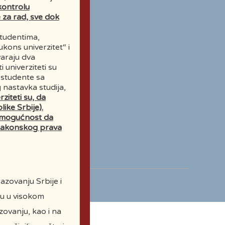
kontrolu
 za rad, sve dok
studentima,
kons univerzitet“ i
varaju dva
 univerziteti su
a studente sa
 nastavka studija,
ziteti su, da
ke Srbije).
 mogućnost da
u zakonskog prava
azovanju Srbije i
cu u visokom
zovanju, kao i na