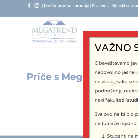
| Međunarodna saradnja
| Erasmus
| Kineski centa
VAŽNO 
Obaveštavamo javno
nedovoljno jasne in
Priče s Megatrenda
ne zbog, kako se n
podnošenju reakre
neki fakulteti (stu
Sve ovo ne bi bio 
ne tumače rigidno i
Studenti ne m