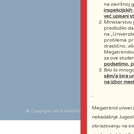
na završnoj g
inspekcijskih
već upisani st
Ministarstvo 
predložilo da
na „Univerzit
problema: prv
drastično, vi
Megatrendovog
za ove studen
podsetimo, p
Bilo bi mnog
sâm/a bira un
na izbor mest
Megatrend univerzi
©
Copyright
2
019 MEGATREND UNIVERSITY
nekadašnje Jugosla
obrazovanju na ovi