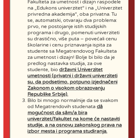
Fakulteta za umetnost i dizajn raspodele
na „Edukons univerzitet“ i na „Univerzitet
Božin
privredna akademija“, oba privatna. Tu
Jovanović
se, automatski, otvaraju dva problema:
prvo, ne postojanje istih studijskih
Otac rektora
programa i drugo, pomenuti univerziteti
Univerziteta
su drastično, više puta – povećali cenu
prof. dr Miće
školarine i cenu priznavanja ispita za
Jovanovića
studente sa Megatrendovog Fakulteta
za umetnost i dizajn! Bolje bi bilo da je
predlog nastavka studija, za ove
studente, bio
državni Univerzitet
umetnosti (privatni i državni univerziteti
su, da podsetimo, potpuno izjednačeni
Zakonom o visokom obrazovanju
Republike Srbije).
Bilo bi mnogo normalnije da se svakom
od Megatrendovih studenata
dâ
mogućnost da sâm/a bira
Emeritus Prof.
univerzitet/fakultet na kome će nastaviti
Miloš Šobajić
studije, a na osnovu zakonskog prava na
izbor mesta i programa studiranja.