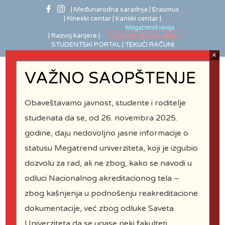
| Međunarodna saradnja
| Erasmus
| Kineski centar
| Iranski centar |
| Razvoj karijere |
STUDENTSKI PORTAL |
TEKUĆI RAČUNI
×
VAŽNO SAOPŠTENJE
Obaveštavamo javnost, studente i roditelje
studenata da se, od 26. novembra 2025.
godine, daju nedovoljno jasne informacije o
statusu Megatrend univerziteta, koji je izgubio
dozvolu za rad, ali ne zbog, kako se navodi u
odluci Nacionalnog akreditacionog tela –
Istaknuti
zbog kašnjenja u podnošenju reakreditacione
profesori
dokumentacije, već zbog odluke Saveta
Univerziteta da se ugase neki fakulteti