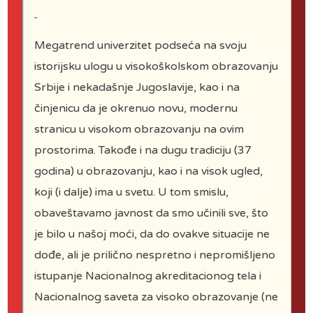
Megatrend univerzitet podseća na svoju
istorijsku ulogu u visokoškolskom obrazovanju
Srbije i nekadašnje Jugoslavije, kao i na
činjenicu da je okrenuo novu, modernu
Christophe De
Jaeger
stranicu u visokom obrazovanju na ovim
prostorima. Takođe i na dugu tradiciju (37
godina) u obrazovanju, kao i na visok ugled,
koji (i dalje) ima u svetu. U tom smislu,
obaveštavamo javnost da smo učinili sve, što
je bilo u našoj moći, da do ovakve situacije ne
dođe, ali je prilično nespretno i nepromišljeno
istupanje Nacionalnog akreditacionog tela i
John Naisbitt
Nacionalnog saveta za visoko obrazovanje (ne