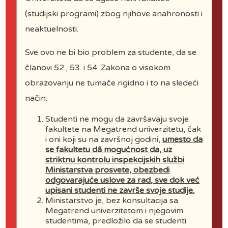
(studijski programi) zbog njihove anahronosti i
neaktuelnosti.
Sve ovo ne bi bio problem za studente, da se
članovi 52., 53. i 54. Zakona o visokom
obrazovanju ne tumače rigidno i to na sledeći
način:
Prof. Dr Mića
Jovanović
Studenti ne mogu da završavaju svoje
Rektor Megatrend
fakultete na Megatrend univerzitetu, čak
univerziteta
i oni koji su na završnoj godini,
umesto da
se fakultetu dâ mogućnost da, uz
striktnu kontrolu inspekcijskih službi
Ministarstva prosvete, obezbedi
odgovarajuće uslove za rad, sve dok već
upisani studenti ne završe svoje studije.
Ministarstvo je, bez konsultacija sa
Megatrend univerzitetom i njegovim
studentima, predložilo da se studenti