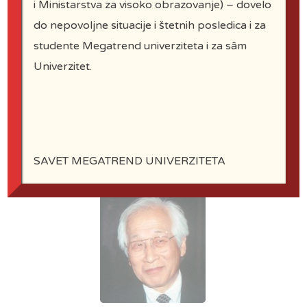
i Ministarstva za visoko obrazovanje) – dovelo
do nepovoljne situacije i štetnih posledica i za
studente Megatrend univerziteta i za sâm
Univerzitet.
Prof. dr Griška
Bogdanov, prof.
dr Igor
SAVET MEGATREND UNIVERZITETA
Bogdanov