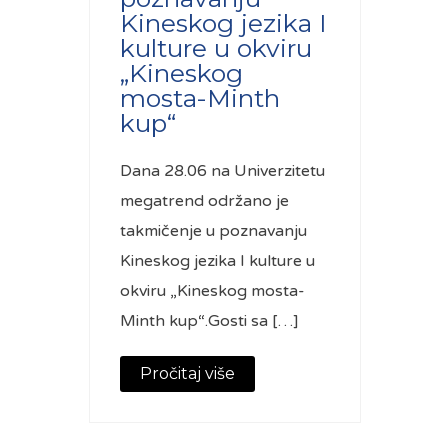
Kineskog jezika I
kulture u okviru
„Kineskog
mosta-Minth
kup“
Dana 28.06 na Univerzitetu
megatrend održano je
takmičenje u poznavanju
Kineskog jezika I kulture u
okviru „Kineskog mosta-
Minth kup“.Gosti sa […]
Pročitaj više