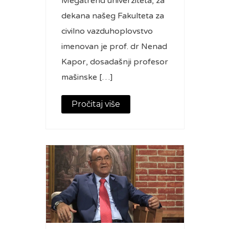
Megatrend univerziteta, za
dekana našeg Fakulteta za
civilno vazduhoplovstvo
imenovan je prof. dr Nenad
Kapor, dosadašnji profesor
mašinske […]
Pročitaj više