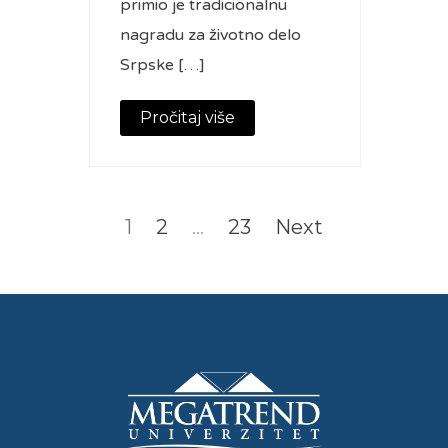
primio je tradicionalnu
nagradu za životno delo
Srpske […]
Pročitaj više
Posts
navigation
Page
Page
Page
1
2
…
23
Next