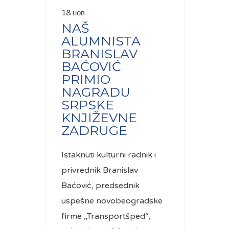
18 нов
NAŠ
ALUMNISTA
BRANISLAV
BAĆOVIĆ
PRIMIO
NAGRADU
SRPSKE
KNJIŽEVNE
ZADRUGE
Istaknuti kulturni radnik i
privrednik Branislav
Baćović, predsednik
uspešne novobeogradske
firme „Transportšped“,