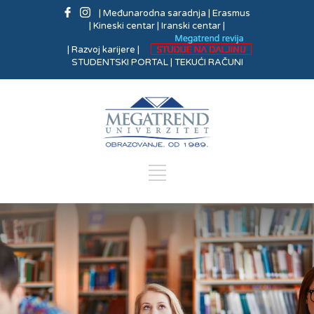
| Međunarodna saradnja
| Erasmus
| Kineski centar
| Iranski centar |
| Razvoj karijere |
STUDENTSKI PORTAL |
TEKUĆI RAČUNI