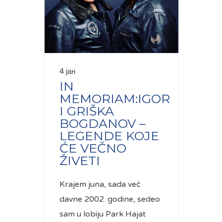
4 јан
IN
MEMORIAM:IGOR
I GRIŠKA
BOGDANOV –
LEGENDE KOJE
ĆE VEČNO
ŽIVETI
Krajem juna, sada već
davne 2002. godine, sedeo
sam u lobiju Park Hajat