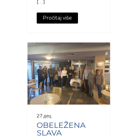
[…]
Pročitaj više
27 дец
OBELEŽENA
SLAVA