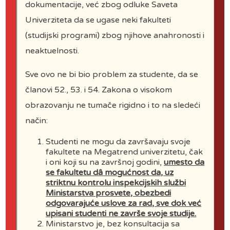
dokumentacije, već zbog odluke Saveta
Akreditacija FCV – fakulteta
Univerziteta da se ugase neki fakulteti
(studijski programi) zbog njihove anahronosti i
MAS – FCV – Bezbednost u
neaktuelnosti.
vazduhoplovstvu – akreditacija
Sve ovo ne bi bio problem za studente, da se
MAS – FCV – Menadzment u
članovi 52., 53. i 54. Zakona o visokom
vazduhoplovstvu – akreditacija
obrazovanju ne tumače rigidno i to na sledeći
OAS – FCV – Aeuronautika –
način:
Akreditacija
Studenti ne mogu da završavaju svoje
fakultete na Megatrend univerzitetu, čak
Statut
i oni koji su na završnoj godini,
umesto da
se fakultetu dâ mogućnost da, uz
Pravilnik o upisu
striktnu kontrolu inspekcijskih službi
Ministarstva prosvete, obezbedi
odgovarajuće uslove za rad, sve dok već
Pravilnik o izboru nastavnika
upisani studenti ne završe svoje studije.
Ministarstvo je, bez konsultacija sa
Kodeks Fakulteta za civilno