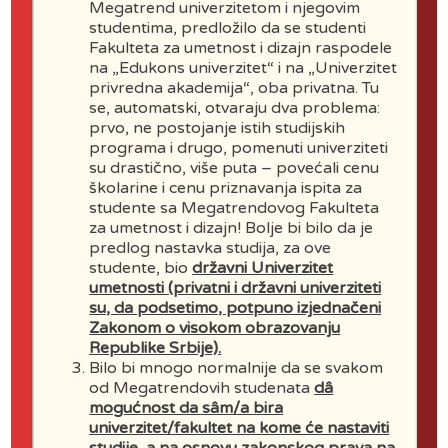
Megatrend univerzitetom i njegovim
studentima, predložilo da se studenti
vazduhoplovstvo
Fakulteta za umetnost i dizajn raspodele
na „Edukons univerzitet“ i na „Univerzitet
Dozvola za rad
privredna akademija“, oba privatna. Tu
se, automatski, otvaraju dva problema:
Pravilnik o udžbenicima
prvo, ne postojanje istih studijskih
programa i drugo, pomenuti univerziteti
Pravilnik o master studijama
su drastično, više puta – povećali cenu
školarine i cenu priznavanja ispita za
studente sa Megatrendovog Fakulteta
Pravilnik u minimalnim uslovima
za umetnost i dizajn! Bolje bi bilo da je
sticanja zvanja nastavnika
predlog nastavka studija, za ove
studente, bio
državni Univerzitet
umetnosti (privatni i državni univerziteti
Pravilnik o samovrednovanju
su, da podsetimo, potpuno izjednačeni
Zakonom o visokom obrazovanju
Izveštaj o samovrednovanju
Republike Srbije).
Bilo bi mnogo normalnije da se svakom
Izveštaj o samovrednovanju 2020
od Megatrendovih studenata
dâ
mogućnost da sâm/a bira
Pravilnik o studentskom
univerzitet/fakultet na kome će nastaviti