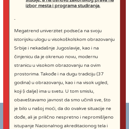
studije, a na osnovu zakonskog prava na
parlamentu
izbor mesta i programa studiranja.
Informator o radu
Dozvola za rad univerziteta
Megatrend univerzitet podseća na svoju
istorijsku ulogu u visokoškolskom obrazovanju
Odluka o radu Univerziteta i
Srbije i nekadašnje Jugoslavije, kao i na
njegovih članica u toku akademske
činjenicu da je okrenuo novu, modernu
2020/21. godine
stranicu u visokom obrazovanju na ovim
Odluka o video snimanju
prostorima. Takođe i na dugu tradiciju (37
predavanja
godina) u obrazovanju, kao i na visok ugled,
koji (i dalje) ima u svetu. U tom smislu,
obaveštavamo javnost da smo učinili sve, što
je bilo u našoj moći, da do ovakve situacije ne
dođe, ali je prilično nespretno i nepromišljeno
istupanje Nacionalnog akreditacionog tela i