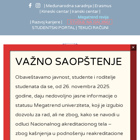
| Međunarodna saradnja
| Erasmus
| Kineski centar
| Iranski centar |
| Razvoj karijere |
STUDENTSKI PORTAL |
TEKUĆI RAČUNI
×
VAŽNO SAOPŠTENJE
Obaveštavamo javnost, studente i roditelje
studenata da se, od 26. novembra 2025.
godine, daju nedovoljno jasne informacije o
statusu Megatrend univerziteta, koji je izgubio
dozvolu za rad, ali ne zbog, kako se navodi u
Osnovna
odluci Nacionalnog akreditacionog tela –
Dokumenta FCV
zbog kašnjenja u podnošenju reakreditacione