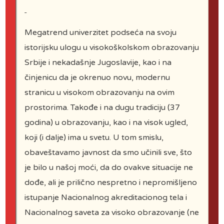
Megatrend univerzitet podseća na svoju
istorijsku ulogu u visokoškolskom obrazovanju
Srbije i nekadašnje Jugoslavije, kao i na
činjenicu da je okrenuo novu, modernu
stranicu u visokom obrazovanju na ovim
prostorima. Takođe i na dugu tradiciju (37
godina) u obrazovanju, kao i na visok ugled,
koji (i dalje) ima u svetu. U tom smislu,
obaveštavamo javnost da smo učinili sve, što
je bilo u našoj moći, da do ovakve situacije ne
dođe, ali je prilično nespretno i nepromišljeno
istupanje Nacionalnog akreditacionog tela i
Video snimak predavanja
Nacionalnog saveta za visoko obrazovanje (ne