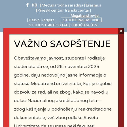
| Međunarodna saradnja
| Erasmus
| Kineski centar
| Iranski centar |
| Razvoj karijere |
STUDENTSKI PORTAL |
TEKUĆI RAČUNI
×
VAŽNO SAOPŠTENJE
Obaveštavamo javnost, studente i roditelje
studenata da se, od 26. novembra 2025.
godine, daju nedovoljno jasne informacije o
statusu Megatrend univerziteta, koji je izgubio
dozvolu za rad, ali ne zbog, kako se navodi u
odluci Nacionalnog akreditacionog tela –
zbog kašnjenja u podnošenju reakreditacione
MEGATREND
dokumentacije, već zbog odluke Saveta
Univerziteta da se ugase neki fakulteti