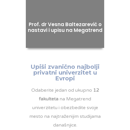
Prof. dr Vesna Baltezarević o
nastavi i upisu na Megatrend
Upiši zvanično najbolji
privatni univerzitet u
Evropi
Odaberite jedan od ukupno
12
fakulteta
na Megatrend
univerzitetu i obezbedite svoje
mesto na najtraženijim studijama
današnjice.