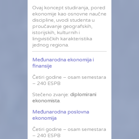
Ovaj koncept studiranja, pored
ekonomije kao osnovne naučne
discipline, uvodi studenta u
proučavanje geografskih,
istorijskih, kulturnih i
lingvističkih karakteristika
jednog regiona.
Međunarodna ekonomija i
finansije
Četiri godine – osam semestara
– 240 ESPB
Stečeno zvanje:
diplomirani
ekonomista
.
Međunarodna poslovna
ekonomija
Četiri godine – osam semestara
– 240 ESPB