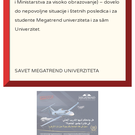
i Ministarstva za visoko obrazovanje) – dovelo
do nepovoljne situacije i štetnih posledica i za
studente Megatrend univerziteta i za sâm
Univerzitet.
Prof. dr Mića Jovanović, rektor:
Interkulturni menadžment
(ostali video snimci su na
platformi za studije na
daljinu)
SAVET MEGATREND UNIVERZITETA