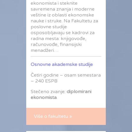
ekonomista i steknite
savremena znanja i moderne
veštine iz oblasti ekonomske
nauke i struke. Na Fakultetu za
poslovne studije
osposobljavaju se kadrovi za
radna mesta: knjigovođe,
računovođe, finansijski
menadžeri…
Osnovne akademske studije
Četiri godine – osam semestara
– 240 ESPB
Stečeno zvanje:
diplomirani
ekonomista
.
Više o fakultetu »