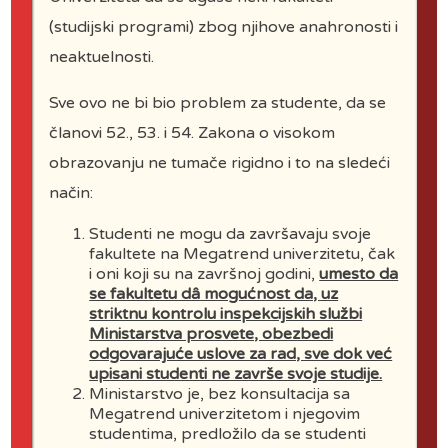
UNIVERZITET
(studijski programi) zbog njihove anahronosti i
neaktuelnosti.
kontakt telefon: 0602050567
Sve ovo ne bi bio problem za studente, da se
kontakt email za studente iz
članovi 52., 53. i 54. Zakona o visokom
Zajecara:
obrazovanju ne tumače rigidno i to na sledeći
zajecar@megatrend.edu.rs
način:
etu obavljaju u skladu sa preporukama prosvetnih i zdravstv
Studenti ne mogu da završavaju svoje
fakultete na Megatrend univerzitetu, čak
i oni koji su na završnoj godini,
umesto da
se fakultetu dâ mogućnost da, uz
striktnu kontrolu inspekcijskih službi
Ministarstva prosvete, obezbedi
odgovarajuće uslove za rad, sve dok već
upisani studenti ne završe svoje studije.
Ministarstvo je, bez konsultacija sa
Megatrend univerzitetom i njegovim
studentima, predložilo da se studenti