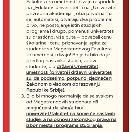
Fakulteta za umetnost i dizajn raspodele
na „Edukons univerzitet“ i na „Univerzitet
privredna akademija“, oba privatna. Tu
se, automatski, otvaraju dva problema:
prvo, ne postojanje istih studijskih
programa i drugo, pomenuti univerziteti
su drastično, više puta – povećali cenu
školarine i cenu priznavanja ispita za
studente sa Megatrendovog Fakulteta
za umetnost i dizajn! Bolje bi bilo da je
predlog nastavka studija, za ove
studente, bio
državni Univerzitet
umetnosti (privatni i državni univerziteti
su, da podsetimo, potpuno izjednačeni
Zakonom o visokom obrazovanju
Republike Srbije).
Bilo bi mnogo normalnije da se svakom
od Megatrendovih studenata
dâ
mogućnost da sâm/a bira
univerzitet/fakultet na kome će nastaviti
studije, a na osnovu zakonskog prava na
izbor mesta i programa studiranja.