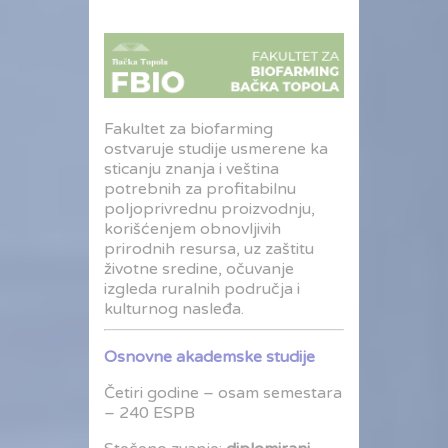
Fakultet za biofarming
ostvaruje studije usmerene ka
sticanju znanja i veština
potrebnih za profitabilnu
poljoprivrednu proizvodnju,
korišćenjem obnovljivih
prirodnih resursa, uz zaštitu
životne sredine, očuvanje
izgleda ruralnih područja i
kulturnog nasleđa.
Osnovne akademske studije
Četiri godine – osam semestara
– 240 ESPB