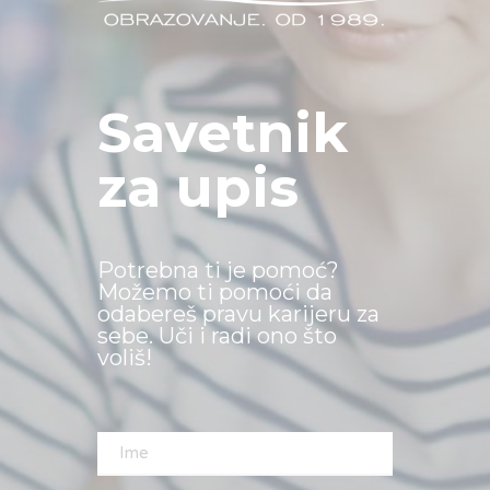
Savetnik
za upis
Potrebna ti je pomoć?
Možemo ti pomoći da
odabereš pravu karijeru za
sebe. Uči i radi ono što
voliš!