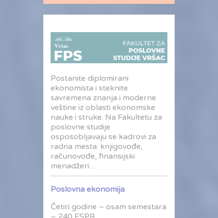
Postanite diplomirani
ekonomista i steknite
savremena znanja i moderne
veštine iz oblasti ekonomske
nauke i struke. Na Fakultetu za
poslovne studije
osposobljavaju se kadrovi za
radna mesta: knjigovođe,
računovođe, finansijski
menadžeri…
Poslovna ekonomija
Četiri godine – osam semestara
– 240 ESPB