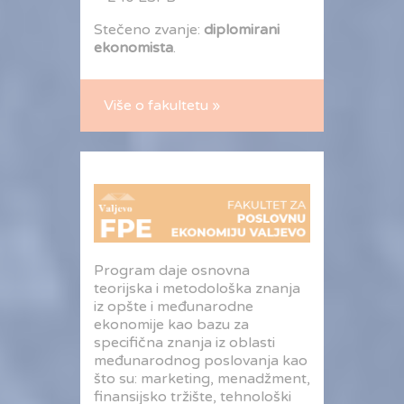
Stečeno zvanje:
diplomirani
ekonomista
.
Više o fakultetu »
Program daje osnovna
teorijska i metodološka znanja
iz opšte i međunarodne
ekonomije kao bazu za
specifična znanja iz oblasti
međunarodnog poslovanja kao
što su: marketing, menadžment,
finansijsko tržište, tehnološki