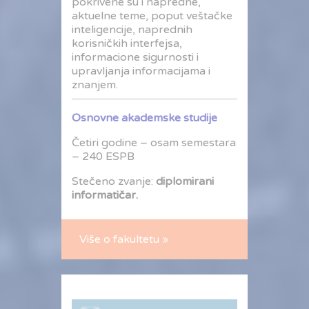
pokrivene su i napredne,
aktuelne teme, poput veštačke
inteligencije, naprednih
korisničkih interfejsa,
informacione sigurnosti i
upravljanja informacijama i
znanjem.
Osnovne akademske studije
Četiri godine – osam semestara
– 240 ESPB
Stečeno zvanje:
diplomirani
informatičar.
Više o fakultetu »