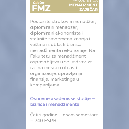
Postanite strukovni menadžer,
diplomirani menadžer,
diplomirani ekonomista i
steknite savremena znanja i
veštine iz oblasti biznisa,
menadžmenta i ekonomije. Na
Fakultetu za menadžment
osposobljavaju se kadrovi za
radna mesta u oblasti
organizacije, upravljanja,
finansija, marketinga u
kompanijama…
Osnovne akademske studije –
biznisa i menadžmenta
Četiri godine – osam semestara
– 240 ESPB