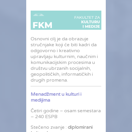
Osnovni cilj je da obrazuje
stručnjake koji će biti kadri da
odgovorno i kreativno
upravljaju kulturnim, naučnim i
komunikacijskim procesima u
društvu ubrzanih socijalnih,
geopolitičkih, informatičkih i
drugih promena.
Menadžment u kulturi i
medijima
Četiri godine – osam semestara
– 240 ESPB
Stečeno zvanje :
diplomirani