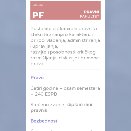
Postanite diplomirani pravnik i
steknite znanja o karakteru i
prirodi vladanja, administriranja
i upravljanja,
razvijte sposobnosti kritičkog
razmišljanja, diskusije i primene
prava.
Pravo
Četiri godine – osam semestara
– 240 ESPB
Stečeno zvanje :
diplomirani
pravnik
Bezbednost