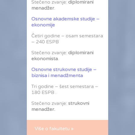
Stečeno zvanje:
diplomirani
menadžer
.
Osnovne akademske studije –
ekonomije
Četiri godine – osam semestara
– 240 ESPB
Stečeno zvanje:
diplomirani
ekonomista
.
Osnovne strukovne studije –
biznisa i menadžmenta
Tri godine – šest semestara –
180 ESPB .
Stečeno zvanje:
strukovni
menadžer.
Više o fakultetu »