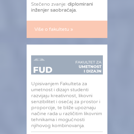
Stečeno zvanje:
diplomirani
inženjer saobraćaja.
Više o fakultetu »
Upisivanjem Fakulteta za
umetnost i dizajn studenti
razvijaju kreativnost, likovni
senzibilitet i osećaj za prostor i
proporcije, te bliže upoznaju
načine rada u različitim likovnim
tehnikama i mogućnosti
njihovog kombinovanja.