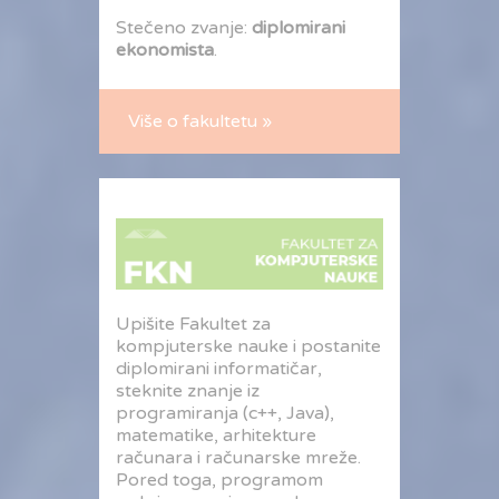
Stečeno zvanje:
diplomirani
ekonomista
.
Više o fakultetu »
Upišite Fakultet za
kompjuterske nauke i postanite
diplomirani informatičar,
steknite znanje iz
programiranja (c++, Java),
matematike, arhitekture
računara i računarske mreže.
Pored toga, programom