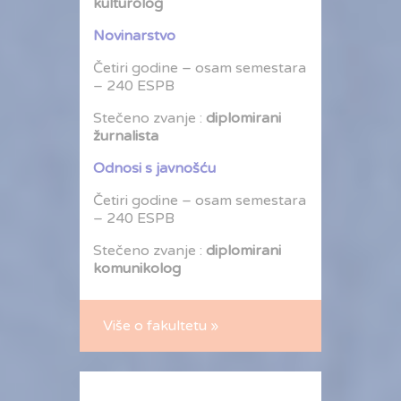
kulturolog
Novinarstvo
Četiri godine – osam semestara
– 240 ESPB
Stečeno zvanje :
diplomirani
žurnalista
Odnosi s javnošću
Četiri godine – osam semestara
– 240 ESPB
Stečeno zvanje :
diplomirani
komunikolog
Više o fakultetu »