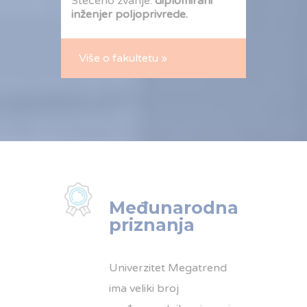
Stečeno zvanje:
diplomirani
inženjer poljoprivrede.
Više o fakultetu »
Međunarodna
priznanja
Univerzitet Megatrend
ima veliki broj